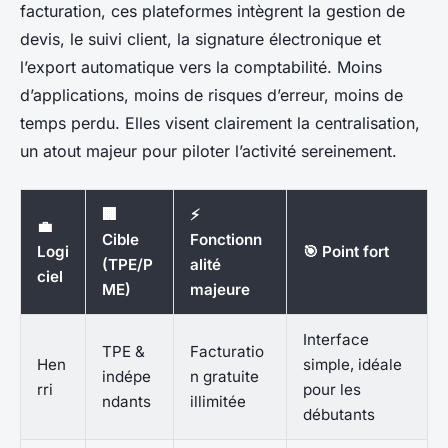
facturation, ces plateformes intègrent la gestion de
devis, le suivi client, la signature électronique et
l’export automatique vers la comptabilité. Moins
d’applications, moins de risques d’erreur, moins de
temps perdu. Elles visent clairement la centralisation,
un atout majeur pour piloter l’activité sereinement.
🏢
⚡
💼
Cible
Fonctionn
Logi
🎯 Point fort
(TPE/P
alité
ciel
ME)
majeure
Interface
TPE &
Facturatio
Hen
simple, idéale
indépe
n gratuite
rri
pour les
ndants
illimitée
débutants