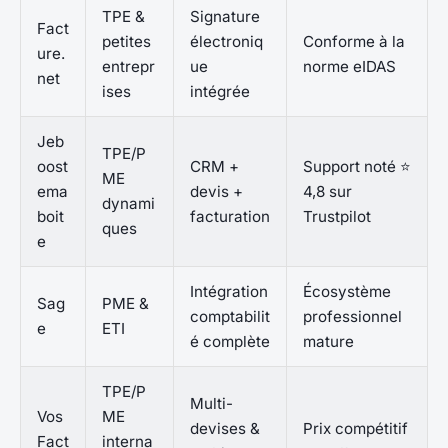
TPE &
Signature
Fact
petites
électroniq
Conforme à la
ure.
entrepr
ue
norme eIDAS
net
ises
intégrée
Jeb
TPE/P
oost
CRM +
Support noté ⭐
ME
ema
devis +
4,8 sur
dynami
boit
facturation
Trustpilot
ques
e
Intégration
Écosystème
Sag
PME &
comptabilit
professionnel
e
ETI
é complète
mature
TPE/P
Multi-
Vos
ME
devises &
Prix compétitif
Fact
interna