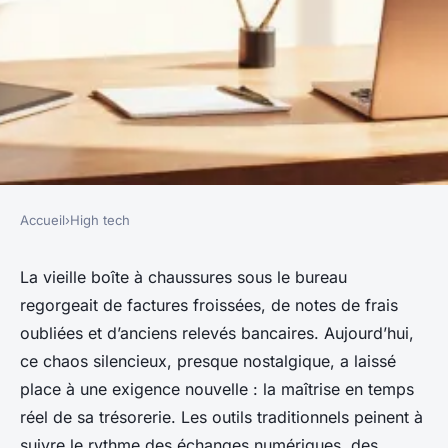
Accueil
›
High tech
HIGH TECH
Top 5 logiciels de facturation
La vieille boîte à chaussures sous le bureau
regorgeait de factures froissées, de notes de frais
pour améliorer votre finance
oubliées et d’anciens relevés bancaires. Aujourd’hui,
ce chaos silencieux, presque nostalgique, a laissé
Bona
•
05/06/2026 11:18
•
9 min de lecture
place à une exigence nouvelle : la maîtrise en temps
réel de sa trésorerie. Les outils traditionnels peinent à
suivre le rythme des échanges numériques, des