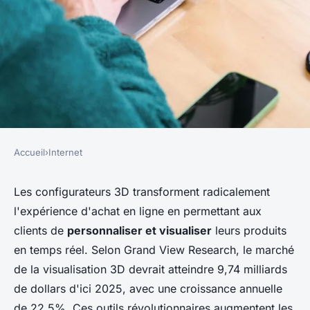
Accueil
›
Internet
INTERNET
Créez votre configurateur 3d
Les configurateurs 3D transforment radicalement
l'expérience d'achat en ligne en permettant aux
sur-mesure pour e-commerce
clients de
personnaliser et visualiser
leurs produits
en temps réel. Selon Grand View Research, le marché
Timéo
•
2 décembre 2025
•
6 min de lecture
de la visualisation 3D devrait atteindre 9,74 milliards
de dollars d'ici 2025, avec une croissance annuelle
de 22,5%. Ces outils révolutionnaires augmentent les