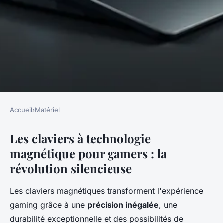
Accueil
›
Matériel
MATÉRIEL
Les claviers à technologie
Clavier magnétique :
magnétique pour gamers : la
l'accessoire essentiel pour
révolution silencieuse
gamers modernes
Les claviers magnétiques transforment l'expérience
Timéo
•
3 décembre 2025
•
8 min de lecture
gaming grâce à une
précision inégalée
, une
durabilité exceptionnelle et des possibilités de