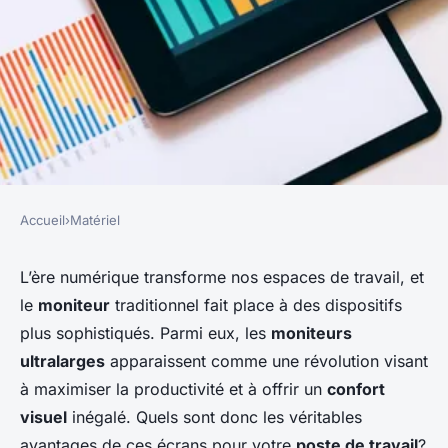
Accueil
›
Matériel
MATÉRIEL
Quels sont les avantages des
L’ère numérique transforme nos espaces de travail, et
le
moniteur
traditionnel fait place à des dispositifs
moniteurs ultralarges pour la
plus sophistiqués. Parmi eux, les
moniteurs
productivité au travail?
ultralarges
apparaissent comme une révolution visant
à maximiser la productivité et à offrir un
confort
Timéo
•
17 septembre 2024
•
4 min de lecture
visuel
inégalé. Quels sont donc les véritables
avantages de ces écrans pour votre
poste de travail
?